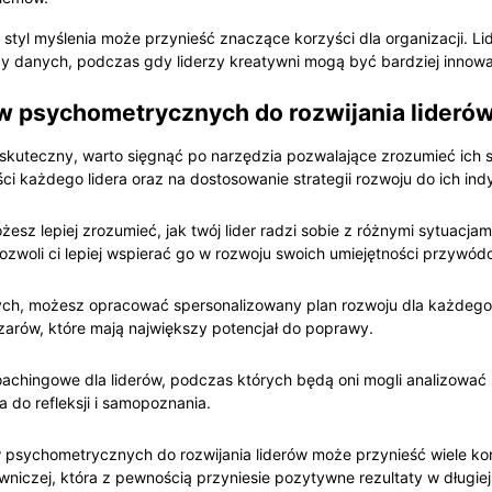
 styl myślenia może przynieść znaczące korzyści dla organizacji. Li
danych, podczas gdy liderzy kreatywni mogą być bardziej innowacyj
w psychometrycznych do rozwijania lideró
 skuteczny, warto sięgnąć po narzędzia pozwalające zrozumieć ich 
ci każdego lidera oraz na dostosowanie strategii rozwoju do ich in
z lepiej zrozumieć, jak twój lider radzi sobie z różnymi sytuacjam
pozwoli ci lepiej wspierać go w rozwoju swoich umiejętności przywód
ch, możesz opracować spersonalizowany plan rozwoju dla każdego l
szarów, które mają największy potencjał do poprawy.
oachingowe dla liderów, podczas których będą oni mogli analizować
 do refleksji i samopoznania.
sychometrycznych do rozwijania liderów może przynieść wiele korzy
owniczej, która z pewnością przyniesie pozytywne rezultaty w długie