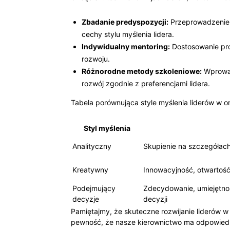
Zbadanie predyspozycji:
Przeprowadzenie a
cechy stylu myślenia lidera.
Indywidualny mentoring:
Dostosowanie pro
rozwoju.
Różnorodne metody szkoleniowe:
Wprowad
rozwój zgodnie z preferencjami lidera.
Tabela porównująca style myślenia liderów w or
Styl myślenia
Analityczny
Skupienie na szczegółach
Kreatywny
Innowacyjność, otwartoś
Podejmujący
Zdecydowanie, umiejętno
decyzje
decyzji
Pamiętajmy, że skuteczne rozwijanie liderów w
pewność, że nasze kierownictwo ma odpowiedni