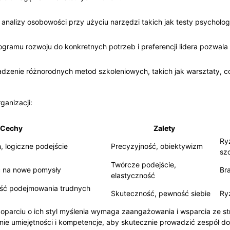
nalizy osobowości przy użyciu narzędzi takich jak testy psychol
gramu rozwoju do konkretnych potrzeb i preferencji lidera pozwala
zenie różnorodnych metod szkoleniowych, takich jak warsztaty, coa
ganizacji:
Cechy
Zalety
Ry
, logiczne podejście
Precyzyjność, obiektywizm
sz
Twórcze podejście,
ć na nowe pomysły
Bra
elastyczność
ść podejmowania trudnych
Skuteczność, pewność siebie
Ry
 oparciu o ich styl myślenia wymaga zaangażowania i wsparcia ze str
e umiejętności i kompetencje, aby skutecznie prowadzić zespół do