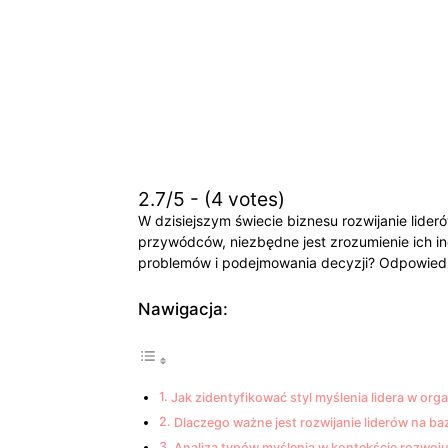
2.7/5 - (4 votes)
W dzisiejszym świecie biznesu rozwijanie lide
przywódców, niezbędne jest zrozumienie ich in
problemów i podejmowania decyzji? Odpowiedz
Nawigacja:
Jak zidentyfikować styl myślenia lidera w orga
Dlaczego ważne jest rozwijanie liderów na baz
Analiza typów myślenia w kontekście rozwoju