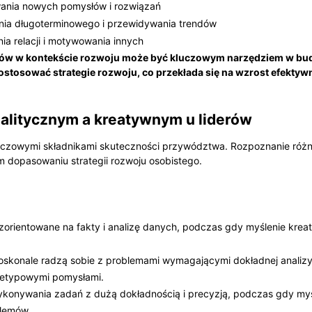
ania nowych pomysłów i rozwiązań
nia długoterminowego i przewidywania trendów
a relacji i motywowania innych
rów w kontekście rozwoju może być kluczowym narzędziem w bud
stosować strategie rozwoju, co przekłada się na wzrost efektywn
alitycznym a kreatywnym u liderów
luczowymi składnikami skuteczności przywództwa. Rozpoznanie róż
 dopasowaniu strategii rozwoju osobistego.
, zorientowane na fakty i analizę danych, podczas gdy myślenie krea
oskonale radzą sobie z problemami wymagającymi dokładnej analizy 
nietypowymi pomysłami.
ykonywania zadań z dużą dokładnością i precyzją, podczas gdy my
blemów.