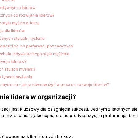
eatywnym u liderów
znych do rozwijania liderów?
stylu myślenia lidera
u dla liderów
óżnych stylach myślenia
eżności od ich preferencji poznawczych
ch do indywidualnego stylu myślenia
zwoju liderów?
ch stylach myślenia
h typach myślenia
myślenia – jak je równoważyć w procesie rozwoju liderów?
ia lidera w organizacji?
izacji jest kluczowy dla osiągnięcia sukcesu. Jednym z istotnych el
 lepiej zrozumieć, jakie są naturalne predyspozycje i preferencje dane
cić uwagę na kilka istotnych kroków: