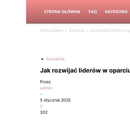
STRONA GŁÓWNA
FAQ
KATEGORIE
Strona główna
Szkolenia
Jak rozwijać liderów w op
Szkolenia
Jak rozwijać liderów w oparciu
Przez
admin
-
5 stycznia 2025
0
302