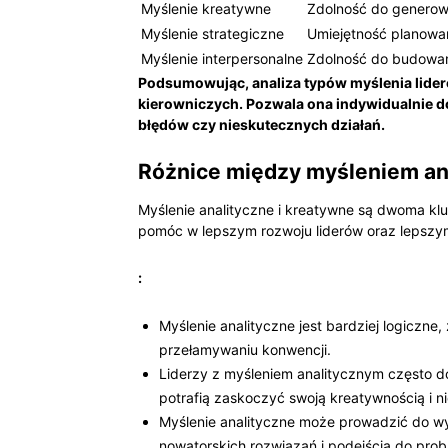
Myślenie kreatywne
Zdolność do generow
Myślenie strategiczne
Umiejętność planowa
Myślenie interpersonalne
Zdolność do budowani
Podsumowując, analiza typów myślenia lide
kierowniczych. Pozwala ona indywidualnie do
błędów czy nieskutecznych działań.
Różnice między myśleniem an
Myślenie analityczne i kreatywne są dwoma k
pomóc w lepszym rozwoju liderów oraz lepszym
:
Myślenie analityczne jest bardziej logiczne
przełamywaniu konwencji.
Liderzy z myśleniem analitycznym często d
potrafią zaskoczyć swoją kreatywnością i 
Myślenie analityczne może prowadzić do w
nowatorskich rozwiązań i podejścia do pro